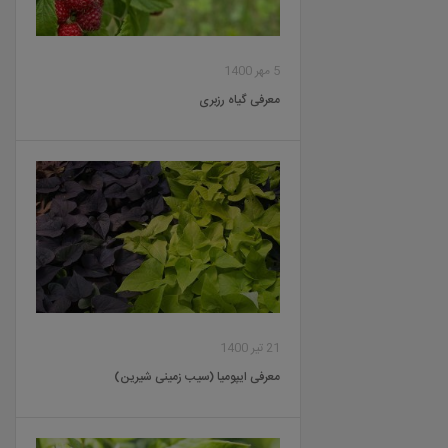
5 مهر 1400
معرفی گیاه رزبری
21 تیر 1400
معرفی ایپومیا (سیب زمینی شیرین)