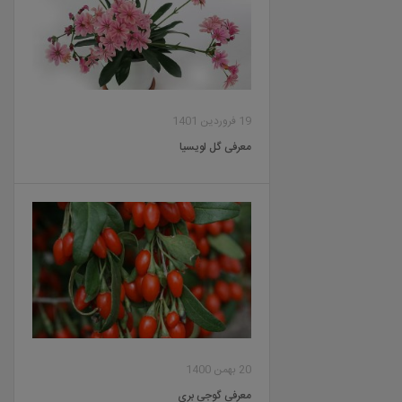
19 فروردین 1401
معرفی گل لویسیا
20 بهمن 1400
معرفی گوجی بری