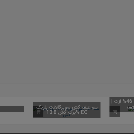
کود اوره (کود شکری) 46% ازت |
سم علف کش سوپرگالانت باریک
برگ کش 10.8% EC