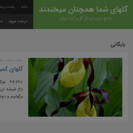
گلهای شما همچنان میخندند
خانه
پشت دریاه
جامع ترین ژورنال گل و گیاه ایران
درخت میوه
در
بایگانی
ب
مطالب جالب
گلهای کمی
+۱۶-۶۶
باغ شیشه ای.
برگهاییم و دو