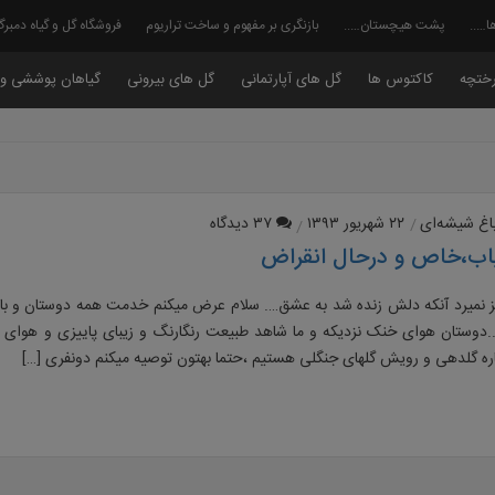
ا…..
پشت هیچستان…..
بازنگری بر مفهوم و ساخت تراریوم
فروشگاه گل و گیاه دمبر
ختچه
کاکتوس ها
گل های آپارتمانی
گل های بیرونی
گیاهان پوششی و 
اغ شیشه‌ای
۲۲ شهریور ۱۳۹۳
۳۷ دیدگاه
اب،خاص و درحال انقراض
۶ هرگز نمیرد آنکه دلش زنده شد به عشق…. سلام عرض میکنم خدمت همه دوستان و باز
.دوستان هوای خنک نزدیکه و ما شاهد طبیعت رنگارنگ و زیبای پاییزی و هوا
باره گلدهی و رویش گلهای جنگلی هستیم ،حتما بهتون توصیه میکنم دونفری […]