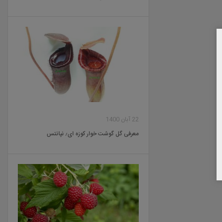
22 آبان 1400
معرفی گل گوشت خوار کوزه ای٫ نپانتس