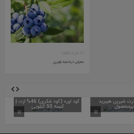
11 خرداد 1400
معرفی درختچه بلوبری
رت شیرین هیبرید F1
کود اوره (کود شکری) 46% ازت |
پرمحصول
کیسه 50 کیلویی
س