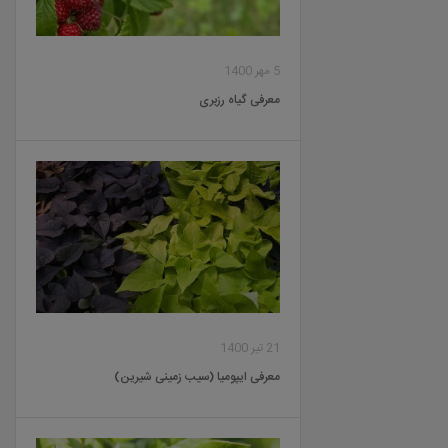
5 مهر 1400
معرفی گیاه رزبری
21 تیر 1400
معرفی ایپومیا (سیب زمینی شیرین)