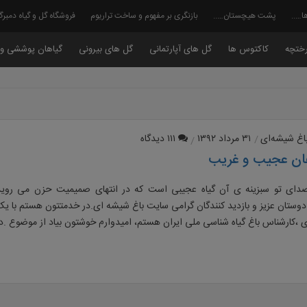
ا…..
پشت هیچستان…..
بازنگری بر مفهوم و ساخت تراریوم
فروشگاه گل و گیاه دمبر
ختچه
کاکتوس ها
گل های آپارتمانی
گل های بیرونی
گیاهان پوششی و 
اغ شیشه‌ای
۳۱ مرداد ۱۳۹۲
۱۱۱ دیدگاه
ان عجیب و غریب
۳۳۵ صدای تو سبزینه ی آن گیاه عجیبی است که در انتهای صمیمیت حزن می رو
وستان عزیز و بازدید کنندگان گرامی سایت باغ شیشه ای.در خدمتتون هستم با یک 
،کارشناس باغ گیاه شناسی ملی ایران هستم، امیدوارم خوشتون بیاد از موضوع .در