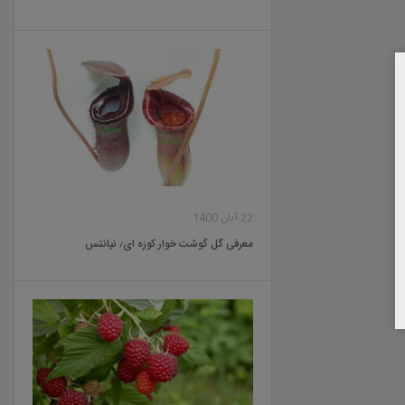
22 آبان 1400
معرفی گل گوشت خوار کوزه ای٫ نپانتس