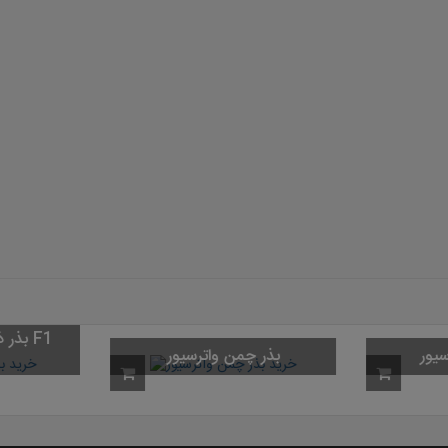
بذر ذ
سیور
بذر چمن واترسیور