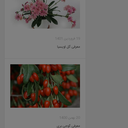
19 فروردین 1401
معرفی گل لویسیا
20 بهمن 1400
معرفی گوجی بری