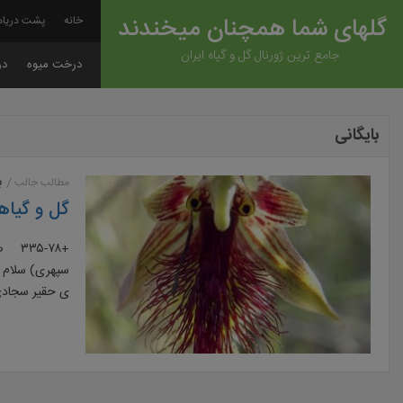
گلهای شما همچنان میخندند
خانه
پشت دریاه
جامع ترین ژورنال گل و گیاه ایران
درخت میوه
در
بایگانی
ب
مطالب جالب
گل و گیاه
+-۷۸
سپهری) سلام د
ی حقیر سجادی 