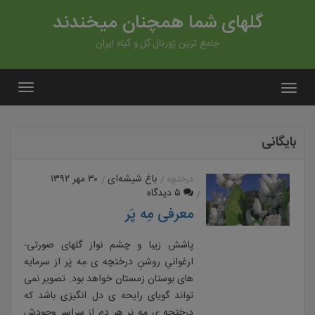
گلهای شما همچنان میخندند
جامع ترین ژورنال گل و گیاه ایران
بایگانی
باغ شیشه‌ای
۳۰ مهر ۱۳۹۲
درختچه
۵ دیدگاه
معرفی مِه پَر
پاشش زیبا و چشم نواز گلهای صورتی-
ارغوانیِ روشنِ درختچه ی مِه پَر از سرمایه
های بوستان زمستان خواهد بود. تصویر نمی
تواند گویای رایحه ی دل انگیزی باشد که
درختچه ی مِه پَر هر دم از سراسر وجودش