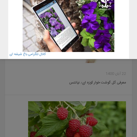
کانال تلگرامی باغ شیشه ای
22 آبان 1400
معرفی گل گوشت خوار کوزه ای٫ نپانتس