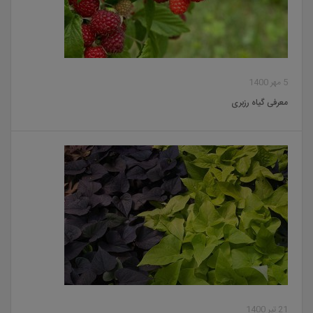
5 مهر 1400
معرفی گیاه رزبری
21 تیر 1400