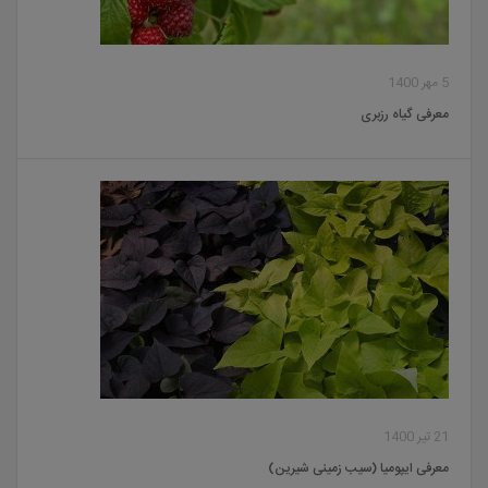
5 مهر 1400
معرفی گیاه رزبری
21 تیر 1400
معرفی ایپومیا (سیب زمینی شیرین)