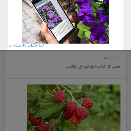
کانال تلگرامی باغ شیشه ای
22 آبان 1400
معرفی گل گوشت خوار کوزه ای٫ نپانتس