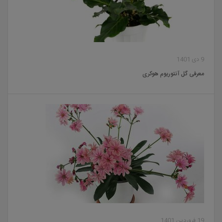
9 دی 1401
معرفی گل آنتوریوم هوکری
19 فروردین 1401