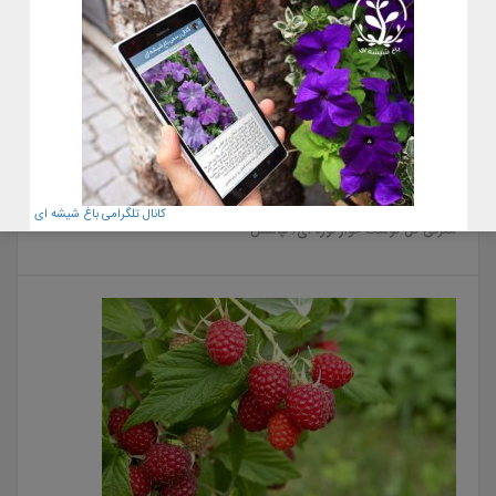
22 آبان 1400
کانال تلگرامی باغ شیشه ای
معرفی گل گوشت خوار کوزه ای٫ نپانتس