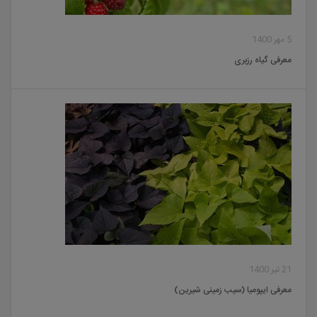
5 مهر 1400
معرفی گیاه رزبری
21 تیر 1400
معرفی ایپومیا (سیب زمینی شیرین)