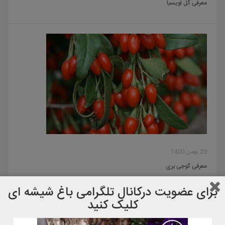
معرفی گل لویسیا
20 بهمن 1400
معرفی گوجی بری
برای عضویت دركانال تلگرامی باغ شیشه ای
کلیک کنید