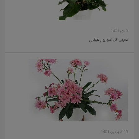
9 دی 1401
معرفی گل آنتوریوم هوکری
19 فروردین 1401