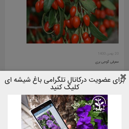
20 بهمن 1400
معرفی گوجی بری
برای عضویت دركانال تلگرامی باغ شیشه ای
کلیک کنید