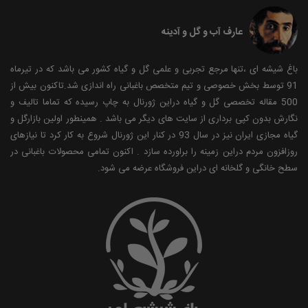
عارف آب و گل و آدینه
باغ شیشه ای ،تنها مرجع تجربی و علمی گل و گیاه کشور می باشد که در تیرماه
91 توسط بخش خصوصی و تیم متخصص باغبانی راه اندازی شد.تاکنون بیش از
500 مقاله تخصصی گل و گیاه دراین ژورنال به چاپ رسیده که تماما تالیف و
نگارش بدون کپی برداری از سایت های دیگر می باشد . همینطور اولین بازارگل و
گیاه مجازی ایران نیز در سال 93 در کنار این ژورنال شروع به کار کرد تا نیازهای
روزافزون مردم دراین زمینه را براورده سازد . اکنون تمامی محصولات باغبانی در
سطح خانگی و گلخانه ای دراین فروشگاه عرضه می شود.