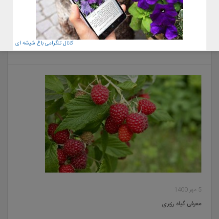
22 آبان 1400
کانال تلگرامی باغ شیشه ای
معرفی گل گوشت خوار کوزه ای٫ نپانتس
5 مهر 1400
معرفی گیاه رزبری