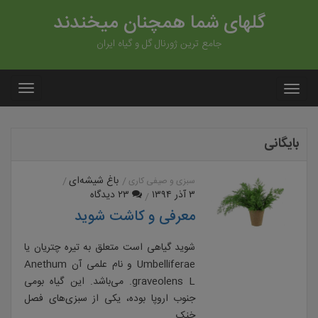
گلهای شما همچنان میخندند
جامع ترین ژورنال گل و گیاه ایران
بایگانی
باغ شیشه‌ای
سبزی و صیفی کاری
۳ آذر ۱۳۹۴
۲۳ دیدگاه
معرفی و کاشت شوید
شوید گیاهی است متعلق به تیره چتریان یا
Umbelliferae و نام علمی آن Anethum
graveolens L. می‌باشد. این گیاه بومی
جنوب اروپا بوده، یکی از سبزی‌های فصل
خنک….