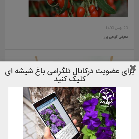
20 بهمن 1400
معرفی گوجی بری
برای عضویت دركانال تلگرامی باغ شیشه ای
کلیک کنید
22 آبان 1400
معرفی گل گوشت خوار کوزه ای٫ نپانتس