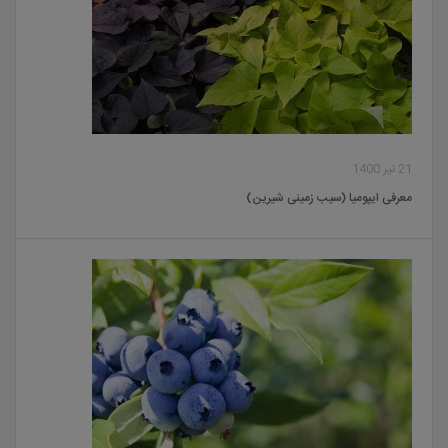
21 تیر 1400
معرفی ایپومیا (سیب زمینی شیرین)