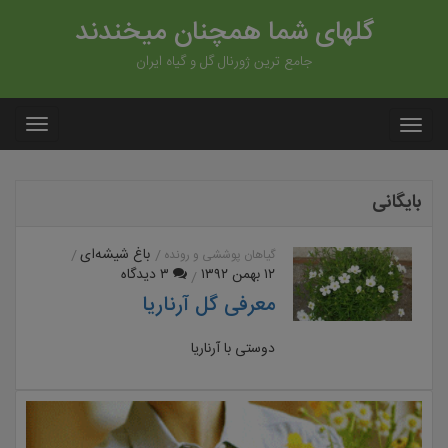
گلهای شما همچنان میخندند
جامع ترین ژورنال گل و گیاه ایران
بایگانی
باغ شیشه‌ای
گیاهان پوششی و رونده
۱۲ بهمن ۱۳۹۲
۳ دیدگاه
معرفی گل آرناریا
دوستی با آرناریا