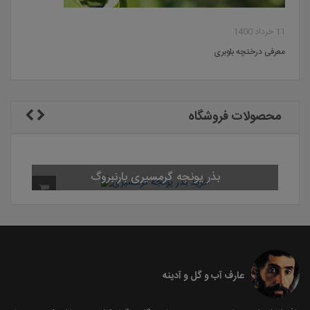
11 خرداد 1400
معرفی درختچه بلوبری
محصولات فروشگاه
بذر یونجه گرمسیری بارنب
عارف آب و گل و آدینه