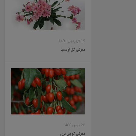
19 فروردین 1401
معرفی گل لویسیا
20 بهمن 1400
معرفی گوجی بری