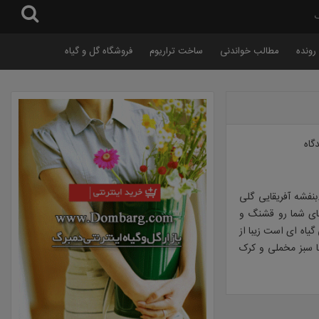
گ
رونده
مطالب خواندنی
ساخت تراریوم
فروشگاه گل و گیاه
فشه آفریقایی گلی
ای شما رو قشنگ و
اه ای است زیبا از
 شرقی است.برگها سبز مخملی و کرک