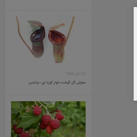
22 آبان 1400
معرفی گل گوشت خوار کوزه ای٫ نپانتس