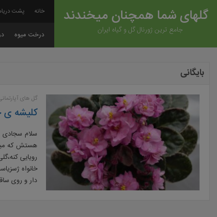
گلهای شما همچنان میخندند
خانه
پشت دریاه
جامع ترین ژورنال گل و گیاه ایران
درخت میوه
در
بایگانی
گل های آپارتمانی
کلیشه ی ج
سلام سجادی ه
هستش که میتو
رویایی کنه،گ
دار و روی ساقه