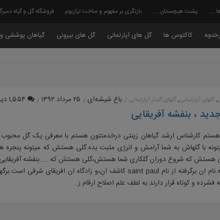
ا…..
پشت هیچستان…..
بازنگری بر مفهوم و ساخت تراریوم
فروشگاه گل و گیاه دمبر
ختچه
کاکتوس ها
گل های آپارتمانی
گل های بیرونی
گیاهان پوششی و 
,
,
باغ شیشه‌ای
۲۵ مرداد ۱۳۹۲
۱,۵۵۴ دیدگاه
گلهای آپارتمانی
گلهای گلدار آپارتمانی
دید ، بنفشه آفریقایی
ستم کارشناس ارشد گیاهان زینتی درخدمتتون هستم با معرفی یک گل محبوب.بن
نه با گلهاش به شما آرامش و انرژی مثبت بده.گلی هستش که میتونه پنجره ه
لی هستش که شروع دوران گلکاری شما هستش،گلی هستش که ……بنفشه آفریقایی گی
خانواه ژسزیاسه.نام ان برگرفته از نام saint paul کاشف ان،و زادگاه ان افریقای
 فشرده و کوتاه قرار دارند.به لطف علم اصلاح ارقام ز..