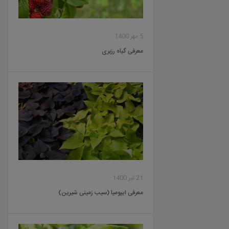
5 مهر 1400
معرفی گیاه رزبری
21 تیر 1400
معرفی ایپومیا (سیب زمینی شیرین)