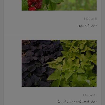
5 مهر 1400
معرفی گیاه رزبری
21 تیر 1400
معرفی ایپومیا (سیب زمینی شیرین)