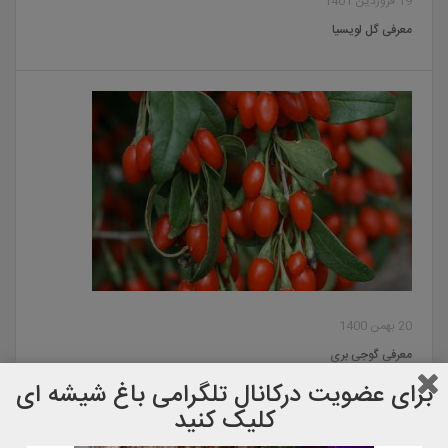
19 فروردین 1401
معرفی گل لویسیا
20 بهمن 1400
معرفی گوجی بری
برای عضویت دركانال تلگرامی باغ شیشه ای
کلیک کنید