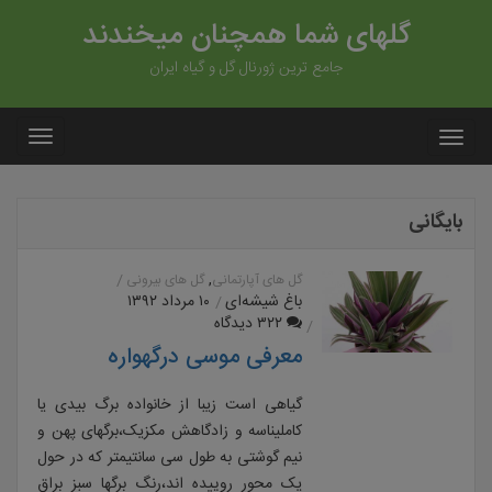
گلهای شما همچنان میخندند
جامع ترین ژورنال گل و گیاه ایران
بایگانی
,
گل های آپارتمانی
گل های بیرونی
باغ شیشه‌ای
۱۰ مرداد ۱۳۹۲
۳۲۲ دیدگاه
معرفی موسی درگهواره
گیاهی است زیبا از خانواده برگ بیدی یا
کاملیناسه و زادگاهش مکزیک،برگهای پهن و
نیم گوشتی به طول سی سانتیمتر که در حول
یک محور روییده اند،رنگ برگها سبز براق