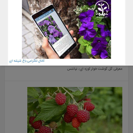
22 آبان 1400
کانال تلگرامی باغ شیشه ای
معرفی گل گوشت خوار کوزه ای٫ نپانتس