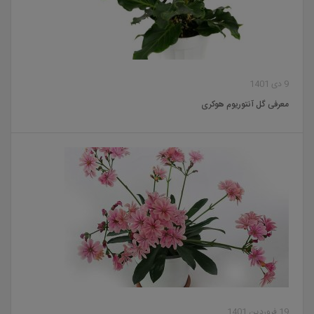
9 دی 1401
معرفی گل آنتوریوم هوکری
19 فروردین 1401