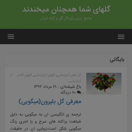
گلهای شما همچنان میخندند
جامع ترین ژورنال گل و گیاه ایران
بایگانی
,
,
گل های آپارتمانی
گلهای آپارتمانی
گلهای گلدار
آپارتمانی
باغ شیشه‌ای
۲۱ مرداد ۱۳۹۲
۲۰ دیدگاه
معرفی گل بلپرون(میگویی)
ترجمه ی انگلیسی ان به میگویی به دلیل
شباهت براکته های سرخ و یا اجری رنگ
میگویی شکل است،زیبایی ان در حقیقت