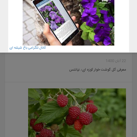
کانال تلگرامی باغ شیشه ای
22 آبان 1400
معرفی گل گوشت خوار کوزه ای٫ نپانتس