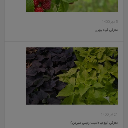
5 مهر 1400
معرفی گیاه رزبری
21 تیر 1400
معرفی ایپومیا (سیب زمینی شیرین)