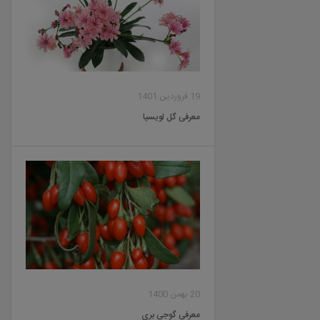
19 فروردین 1401
معرفی گل لویسیا
20 بهمن 1400
معرفی گوجی بری