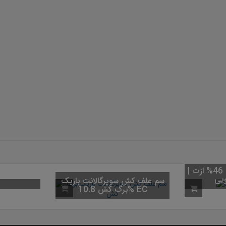
کود اوره (کود شکری) 46% ازت |
سم علف کش سوپرگالانت باریک
برگ کش 10.8% EC