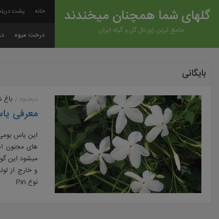
گلهای شما همچنان میخندند
خانه
پشت دریاه
جامع ترین ژورنال گل و گیاه ایران
درخت میوه
در
بایگانی
باغ 
درختچه
معرفی یا
های مجنون است
نوع Pin