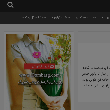
گ
رونده
مطالب خواندنی
ساخت تراریوم
فروشگاه گل و گیاه
 براق با ۵ تا ۷ برگچه است. درختچه ای پیچنده با شاخه
هار تا پاییز ظاهر
دام های جنسی به دو شکل دیده میشود. یکی نوع Pin است که خامه آن طویل بوده
ل گل به صورت پنهان باقی میماند.