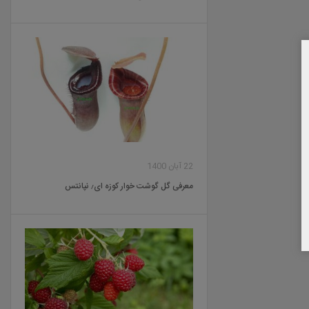
22 آبان 1400
معرفی گل گوشت خوار کوزه ای٫ نپانتس