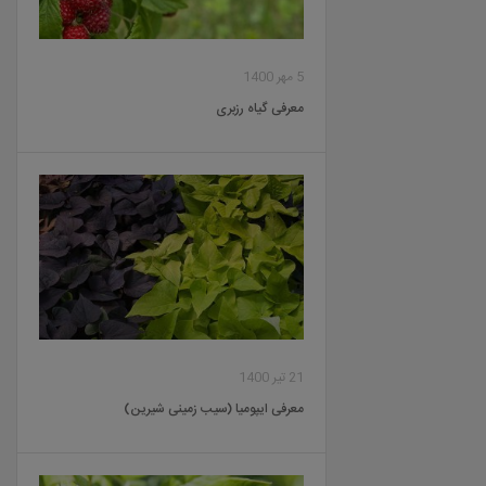
5 مهر 1400
معرفی گیاه رزبری
21 تیر 1400
معرفی ایپومیا (سیب زمینی شیرین)