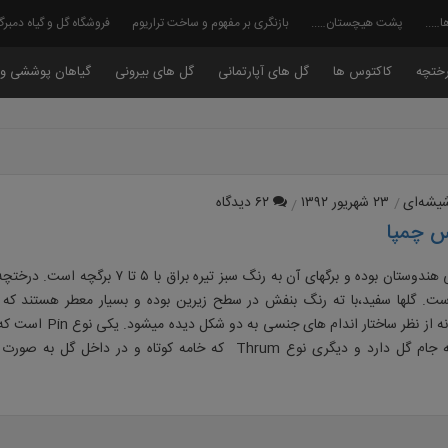
ا…..
پشت هیچستان…..
بازنگری بر مفهوم و ساخت تراریوم
فروشگاه گل و گیاه دمبر
ختچه
کاکتوس ها
گل های آپارتمانی
گل های بیرونی
گیاهان پوششی و 
شیشه‌ای
۲۳ شهریور ۱۳۹۲
۶۲ دیدگاه
س چمپا
این یاس بومی هندوستان بوده و برگهای آن به رنگ سبز تیره
. گلها سفید،با ته رنگ بنفش در سطح زیرین بوده و بسیار معطر هستند که از ب
میشود این گونه از نظر ساختار ان
و خارج از لوله جام گل دارد و دیگری نوع Thrum که خامه کوتاه و در داخ