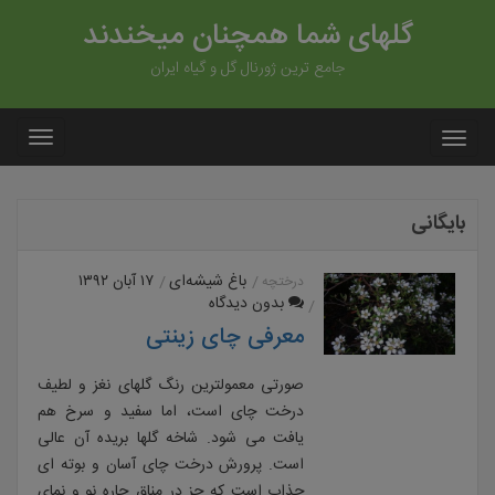
گلهای شما همچنان میخندند
جامع ترین ژورنال گل و گیاه ایران
بایگانی
باغ شیشه‌ای
۱۷ آبان ۱۳۹۲
درختچه
بدون دیدگاه
معرفی چای زینتی
صورتی معمولترین رنگ گلهای نغز و لطیف
درخت چای است، اما سفید و سرخ هم
یافت می شود. شاخه گلها بریده آن عالی
است. پرورش درخت چای آسان و بوته ای
جذاب است که جز در مناق حاره نو و نمای