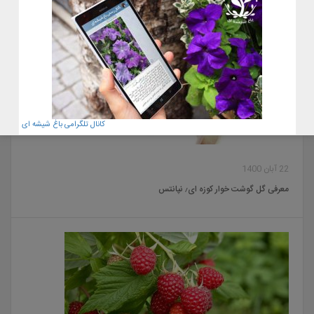
کانال تلگرامی باغ شیشه ای
22 آبان 1400
معرفی گل گوشت خوار کوزه ای٫ نپانتس