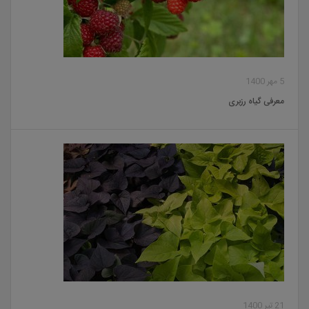
5 مهر 1400
معرفی گیاه رزبری
21 تیر 1400