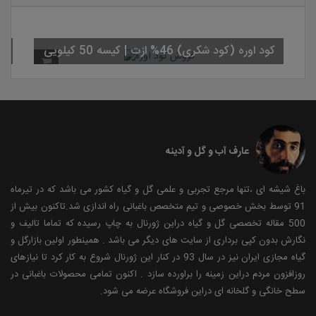
کود اوره (کود شکری) 46% ازت | کیسه 50 کیلویی
سم علف کش سوپ
عارف آب و گل و آدینه
باغ شیشه ای ،تنها مرجع تجربی و علمی گل و گیاه کشور می باشد که در تیرماه
91 توسط بخش خصوصی و تیم متخصص باغبانی راه اندازی شد.تاکنون بیش از
500 مقاله تخصصی گل و گیاه دراین ژورنال به چاپ رسیده که تماما تالیف و
نگارش بدون کپی برداری از سایت های دیگر می باشد . همینطور اولین بازارگل و
گیاه مجازی ایران نیز در سال 93 در کنار این ژورنال شروع به کار کرد تا نیازهای
روزافزون مردم دراین زمینه را براورده سازد . اکنون تمامی محصولات باغبانی در
سطح خانگی و گلخانه ای دراین فروشگاه عرضه می شود.