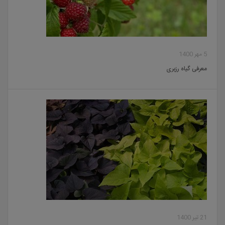
5 مهر 1400
معرفی گیاه رزبری
21 تیر 1400