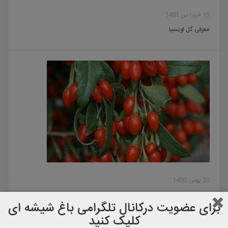
19 فروردین 1401
معرفی گل لویسیا
20 بهمن 1400
معرفی گوجی بری
برای عضویت دركانال تلگرامی باغ شیشه ای
کلیک کنید