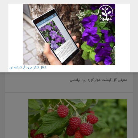
کانال تلگرامی باغ شیشه ای
22 آبان 1400
معرفی گل گوشت خوار کوزه ای٫ نپانتس