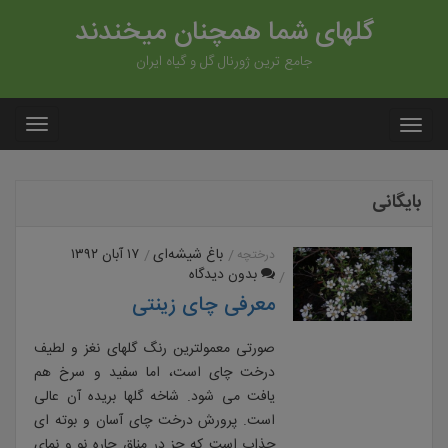
گلهای شما همچنان میخندند
جامع ترین ژورنال گل و گیاه ایران
بایگانی
باغ شیشه‌ای
۱۷ آبان ۱۳۹۲
درختچه
بدون دیدگاه
معرفی چای زینتی
صورتی معمولترین رنگ گلهای نغز و لطیف
درخت چای است، اما سفید و سرخ هم
یافت می شود. شاخه گلها بریده آن عالی
است. پرورش درخت چای آسان و بوته ای
جذاب است که جز در مناق حاره نو و نمای