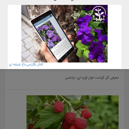
کانال تلگرامی باغ شیشه ای
22 آبان 1400
معرفی گل گوشت خوار کوزه ای٫ نپانتس