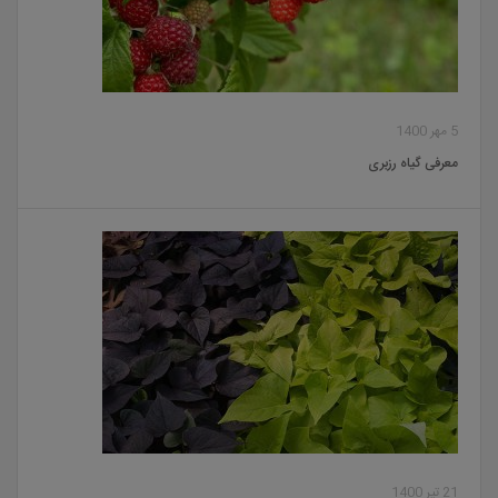
5 مهر 1400
معرفی گیاه رزبری
21 تیر 1400