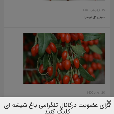
19 فروردین 1401
معرفی گل لویسیا
20 بهمن 1400
معرفی گوجی بری
برای عضویت دركانال تلگرامی باغ شیشه ای
کلیک کنید