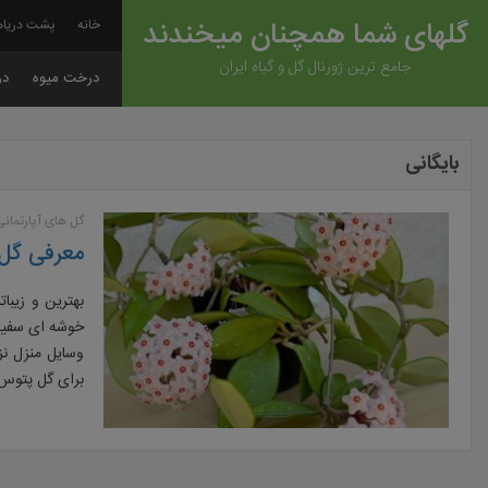
گلهای شما همچنان میخندند
خانه
پشت دریاه
جامع ترین ژورنال گل و گیاه ایران
درخت میوه
در
بایگانی
گل های آپارتمانی
معرفی گل 
بهترین و زیبات
خوشه ای سفید 
وسایل منزل نز
برای گل پتوس 