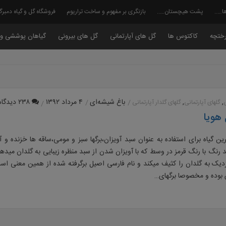
ا…..
پشت هیچستان…..
بازنگری بر مفهوم و ساخت تراریوم
فروشگاه گل و گیاه دمبر
ختچه
کاکتوس ها
گل های آپارتمانی
گل های بیرونی
گیاهان پوششی و 
,
,
باغ شیشه‌ای
۴ مرداد ۱۳۹۲
۲۳۸ دیدگاه
گلهای آپارتمانی
گلهای گلدار آپارتمانی
هویا
رین گیاه برای استفاده به عنوان سبد آویزان،برگها سبز و مومی،ساقه ها خزنده و آ
رنگ با رنگ قرمز در وسط که با آویزان شدن از سبد منظره زیبایی به گلدان میدهد
دیک به گلدان را کثیف میکند و نام فارسی اصیل برگرفته شده از همین معنی است
بوده و مخصوصا برگهای…