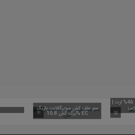
د F1
کود اوره (کود شکری) 46% ازت |
کیسه 50 کیلویی
سم علف کش سوپ
برگ کش 10.8% EC