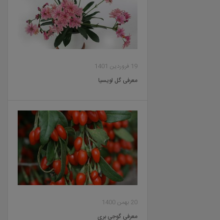
19 فروردین 1401
معرفی گل لویسیا
20 بهمن 1400
معرفی گوجی بری