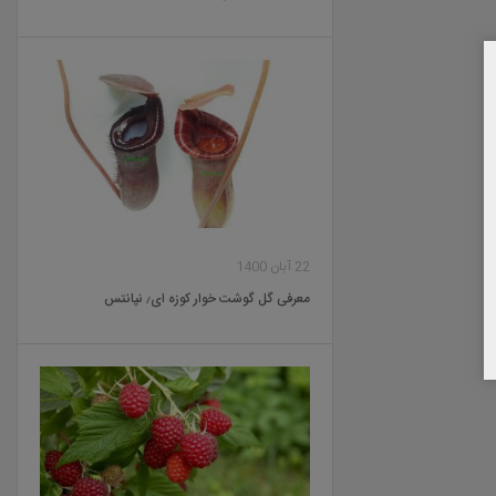
22 آبان 1400
معرفی گل گوشت خوار کوزه ای٫ نپانتس