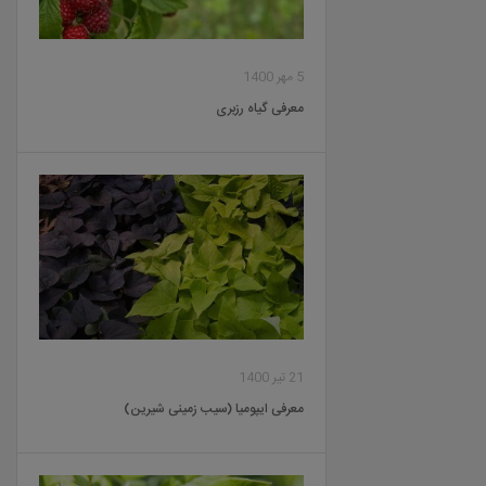
5 مهر 1400
معرفی گیاه رزبری
21 تیر 1400
معرفی ایپومیا (سیب زمینی شیرین)