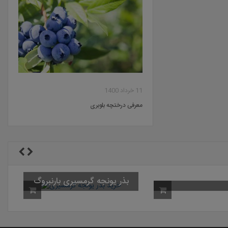
11 خرداد 1400
معرفی درختچه بلوبری
بذر 
رگالانت باریک